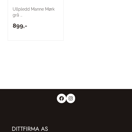
Ullpledd Manne Mørk
grå ...
899,-
DITTFIRMA AS