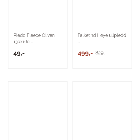
Pledd Fleece Oliven
Falketind Høye ullpledd
130x160 ...
...
49,-
499,-
829,-