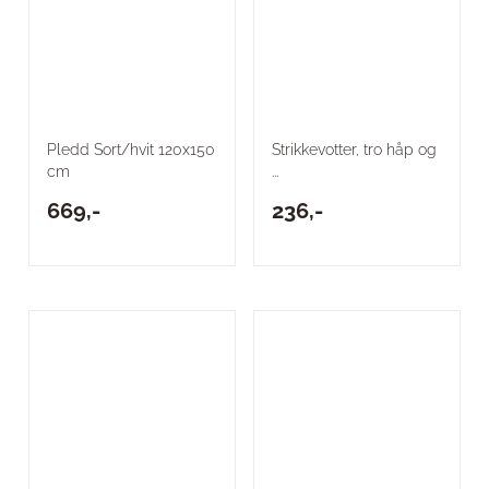
Pledd Sort/hvit 120x150
Strikkevotter, tro håp og
cm
...
669,-
236,-