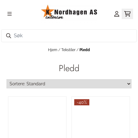
Hopp til innhold
Hjem
/
Tekstiler
/
Pledd
Pledd
-40%