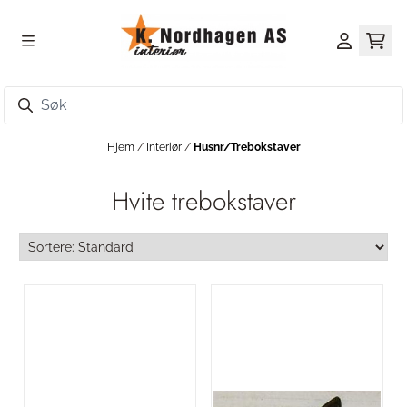
Hopp til innhold
Hjem
/
Interiør
/
Husnr/Trebokstaver
Hvite trebokstaver