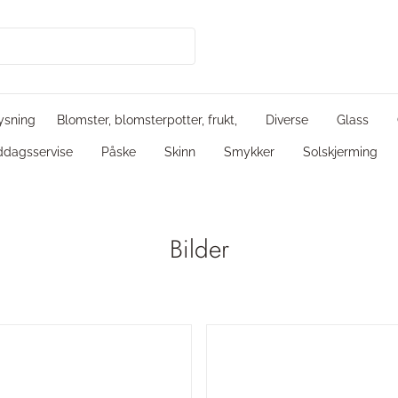
ysning
Blomster, blomsterpotter, frukt,
Diverse
Glass
ddagsservise
Påske
Skinn
Smykker
Solskjerming
Bilder