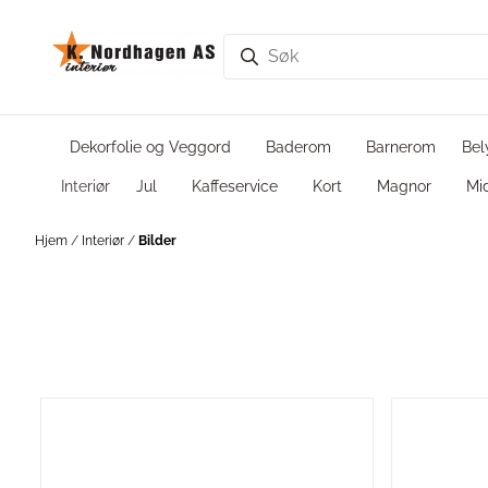
Hopp til innhold
Dekorfolie og Veggord
Baderom
Barnerom
Bel
Interiør
Jul
Kaffeservice
Kort
Magnor
Mi
Hjem
/
Interiør
/
Bilder