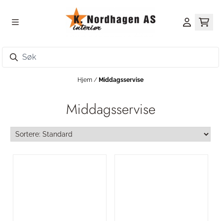
Hopp til innhold
Hjem
/
Middagsservise
Middagsservise