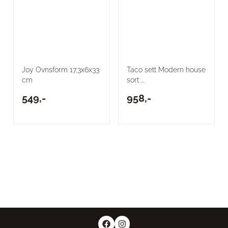
Joy Ovnsform 17,3x6x33
Taco sett Modern house
cm
sort ...
549,-
958,-