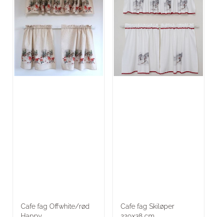
Cafe fag Offwhite/rød
Cafe fag Skiløper
Happy ...
220x38 cm ...