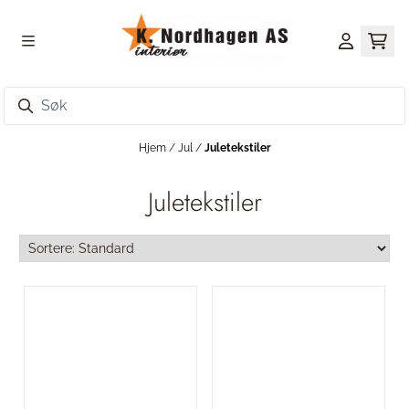
Hopp til innhold
Hjem
/
Jul
/
Juletekstiler
Juletekstiler