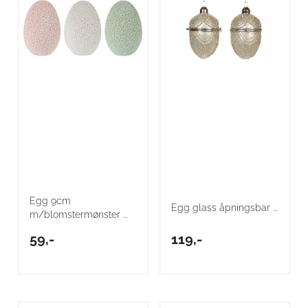
Egg 9cm
Egg glass åpningsbar ...
m/blomstermønster ...
59,-
119,-