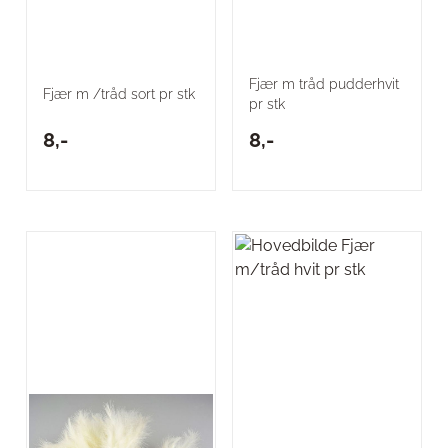
Fjær m tråd pudderhvit
Fjær m /tråd sort pr stk
pr stk
8,-
8,-