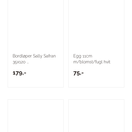
Bordløper Sally Safran
Egg 11cm
35x120 ...
m/blomst/fugl hvit
179,-
75,-