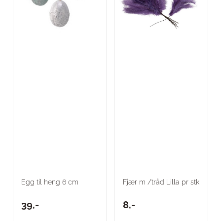
Egg til heng 6 cm
Fjær m /tråd Lilla pr stk
39,-
8,-