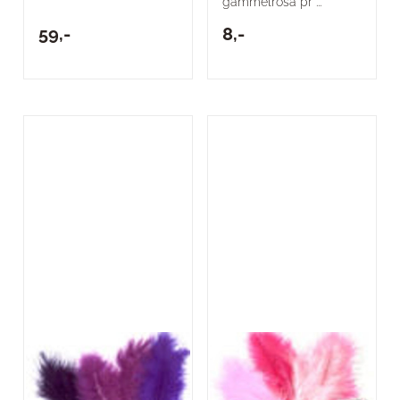
gammelrosa pr ...
59,-
8,-