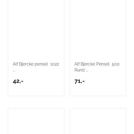
Alf Bjercke pensel  1022
Alf Bjercke Pensel  500
...
Rund ...
42,-
71,-