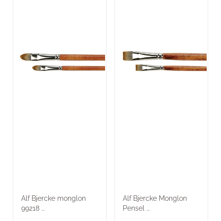
Alf Bjercke monglon
Alf Bjercke Monglon
99218 ...
Pensel ...