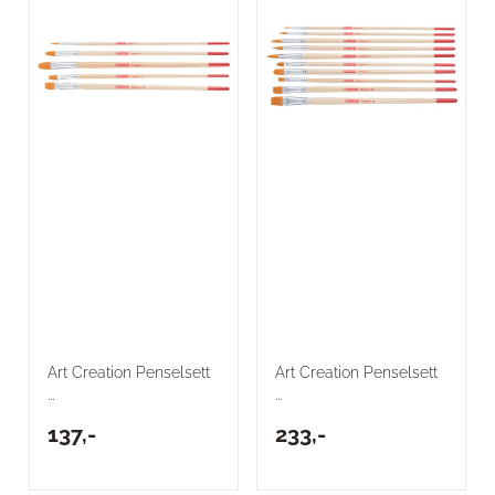
Art Creation Penselsett 
Art Creation Penselsett 
...
...
137,-
233,-