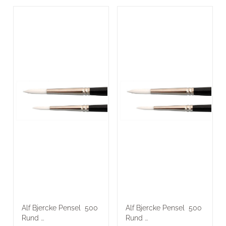
Alf Bjercke Pensel  500
Alf Bjercke Pensel  500
Rund ...
Rund ...