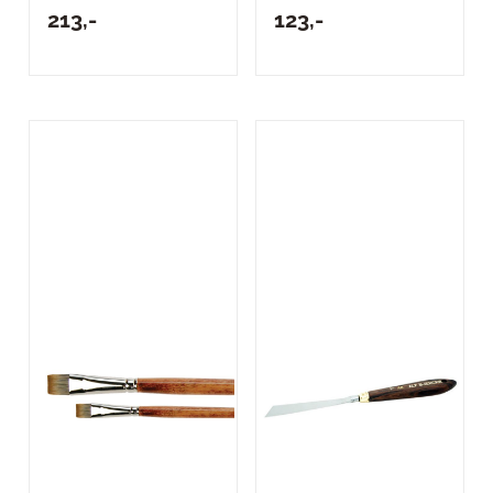
213,-
123,-