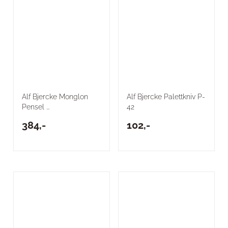
Alf Bjercke Monglon
Alf Bjercke Palettkniv P-
Pensel ...
42
384,-
102,-