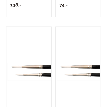
138,-
74,-