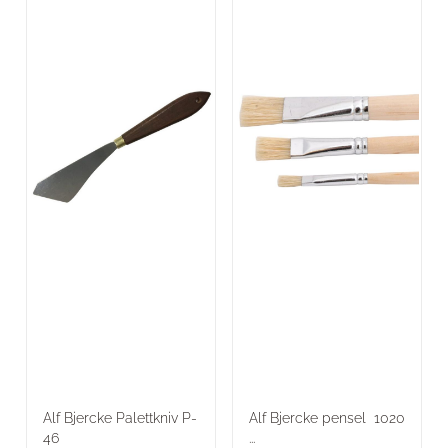
Alf Bjercke Palettkniv P-
Alf Bjercke pensel  1020
46
...