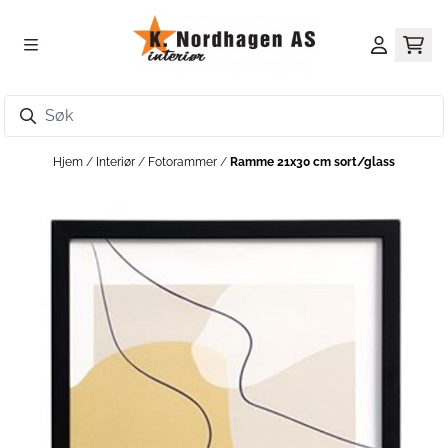
Hopp til innhold
Hjem
/
Interiør
/
Fotorammer
/
Ramme 21x30 cm sort/glass